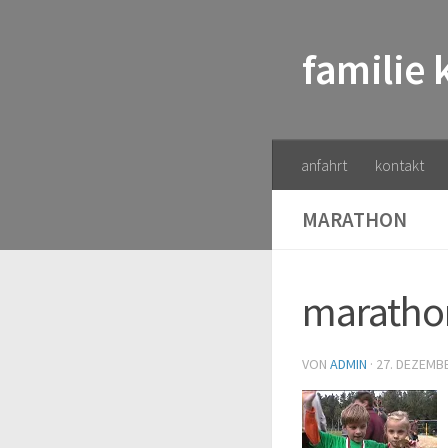
Zum Inhalt springen
familie
anfahrt
kontakt
MARATHON
maratho
VON
ADMIN
·
27. DEZEMB