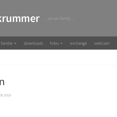
 krummer
... we are family ...
familie
downloads
fotos
exchange
webcam
n
ER 2016