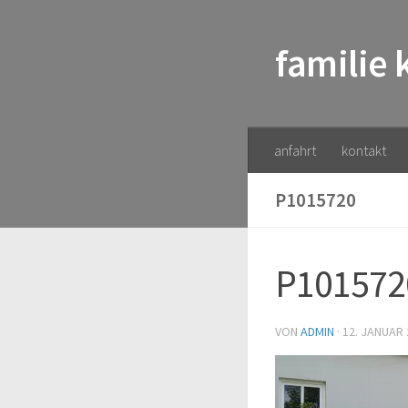
Zum Inhalt springen
familie
anfahrt
kontakt
P1015720
P101572
VON
ADMIN
·
12. JANUAR 