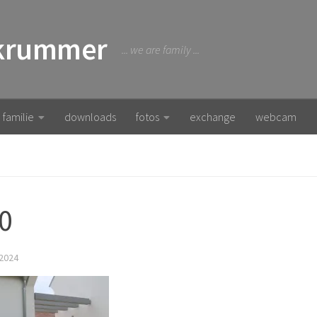
 krummer
... we are family ...
familie
downloads
fotos
exchange
webcam
0
2024